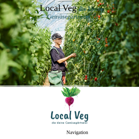
Local Veg
die kleine
Gemüsegärtnerei
Navigation